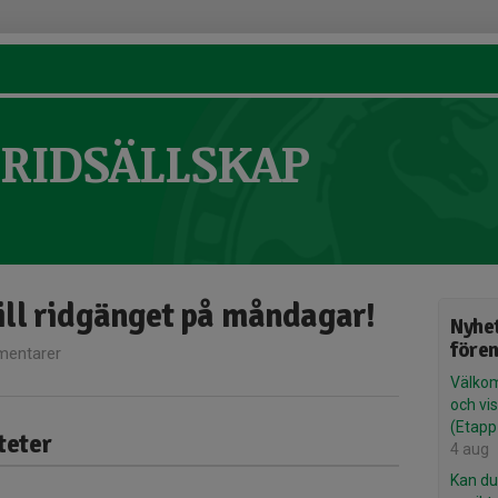
RIDSÄLLSKAP
ll ridgänget på måndagar!
Nyhet
före
entarer
Välkom
och vis
(Etapp
teter
4 aug
Kan du 