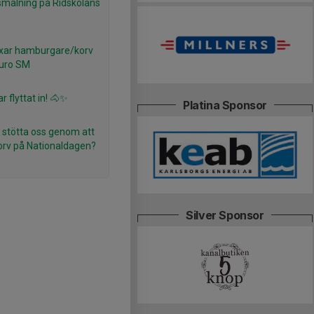
smålning på Ridskolans
xar hamburgare/korv
duro SM
ar flyttat in! 🐴✨
Platina Sponsor
 stötta oss genom att
korv på Nationaldagen?
Silver Sponsor