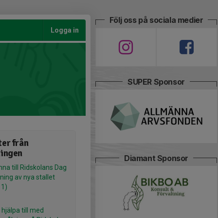
Följ oss på sociala medier
Logga in
SUPER Sponsor
er från
ningen
Diamant Sponsor
na till Ridskolans Dag
ning av nya stallet
 1)
hjälpa till med