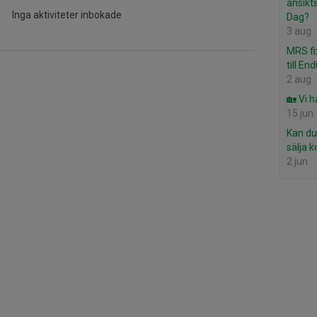
ansikt
Inga aktiviteter inbokade
Dag?
3 aug
MRS fi
till En
2 aug
🏡 Vi h
15 jun
Kan du
sälja 
2 jun