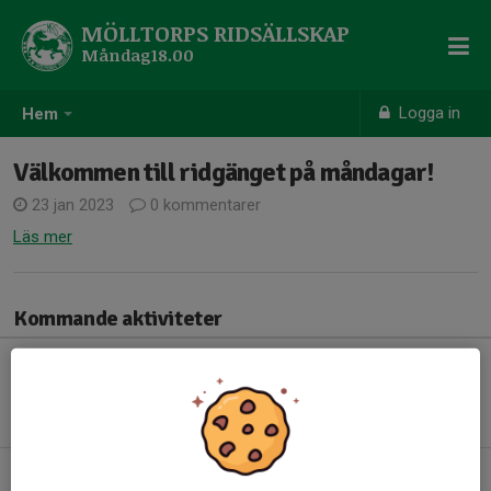
MÖLLTORPS RIDSÄLLSKAP
Måndag18.00
Logga in
Hem
Välkommen till ridgänget på måndagar!
23 jan 2023
0 kommentarer
Läs mer
Kommande aktiviteter
Inga aktiviteter inbokade
Hela kalendern