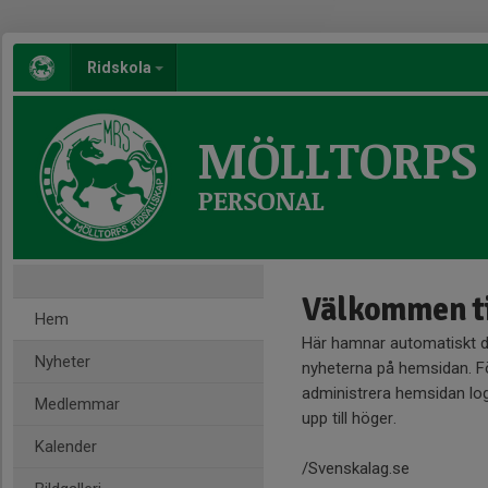
Ridskola
MÖLLTORPS 
PERSONAL
Välkommen ti
Hem
Här hamnar automatiskt 
Nyheter
nyheterna på hemsidan. Fö
administrera hemsidan log
Medlemmar
upp till höger.
Kalender
/Svenskalag.se