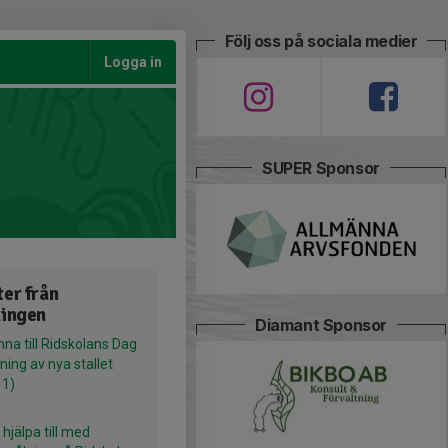
Följ oss på sociala medier
Logga in
SUPER Sponsor
er från
ningen
Diamant Sponsor
na till Ridskolans Dag
ning av nya stallet
 1)
hjälpa till med