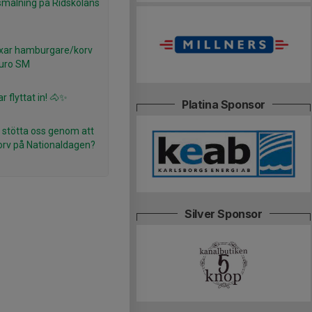
smålning på Ridskolans
xar hamburgare/korv
duro SM
ar flyttat in! 🐴✨
Platina Sponsor
 stötta oss genom att
korv på Nationaldagen?
Silver Sponsor