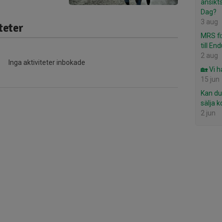
ansikt
Dag?
3 aug
teter
MRS fi
till En
2 aug
Inga aktiviteter inbokade
🏡 Vi h
15 jun
Kan du
sälja 
2 jun