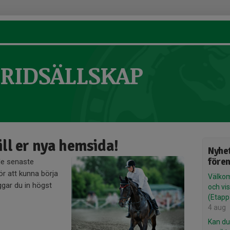
RIDSÄLLSKAP
ll er nya hemsida!
Nyhet
före
de senaste
r att kunna börja
Välkom
gar du in högst
och vis
(Etapp
4 aug
Kan du 