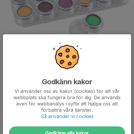
Hej!
Vi söker en till två personer som kan tänka sig sköta
Godkänn kakor
ansiktsmålningen
på Ridskolans Dag och visningen av nya
stallet etapp 1 den 15 augusti.
Vi använder oss av kakor (cookies) för att vår
webbplats ska fungera bra för dig. De används
Har du möjlighet?
även för webbanalys i syfte att hjälpa oss att
Hör av dig till mrs.ordforande@gmail.com
förbättra våra tjänster.
Tack snälla för...
Så använder vi cookies
Läs mer
Godkänn alla kakor