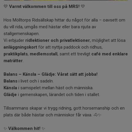
💛
Varmt välkommen till oss på MRS!
💛
Hos Mölltorps Ridsällskap hittar du något för alla – oavsett om
du vill rida, umgås med hästar eller bara njuta av
stallgemenskapen.
Vi erbjuder
ridlektioner och privatlektioner
, möjlighet att lösa
anläggningskort
för att nyttja paddock och ridhus,
praktikplats
,
medlemsstall
, samt ett trevligt
café med enklare
maträtter
.
Balans – Känsla – Glädje: Vårat sätt att jobba!
Balans
i livet och i sadeln.
Känsla
i samspelet mellan häst och människa.
Glädje
i gemenskapen, lärandet och tiden i stallet.
Tillsammans skapar vi trygg ridning, gott horsemanship och en
plats där både hästar och människor får växa. 🐴✨
✨
Välkommen hit!
✨