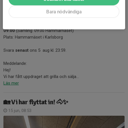
MRS fixar hamburgare/korv till Enduro SM
Bara nödvändiga
2 aug, 11:07
MRS fixar hamburgare/korv till Enduro SM, lör 8 aug kl.
09:00
(Samling: 09:00 Hammarnäset)
Plats: Hammarnäset i Karlsborg
Svara
senast
ons 5 aug kl. 23:59.
Meddelande:
Hej!
Vi har fått uppdraget att grilla och sälja...
Läs mer
🏡 Vi har flyttat in! 🐴✨
15 jun, 08:53