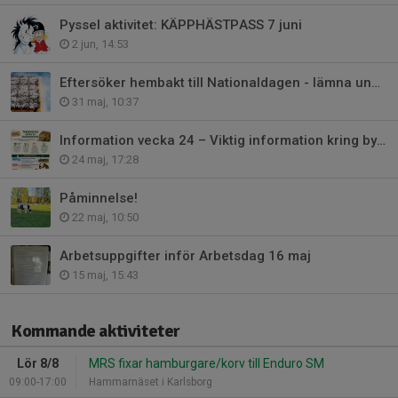
Pyssel aktivitet: KÄPPHÄSTPASS 7 juni
2 jun, 14:53
Eftersöker hembakt till Nationaldagen - lämna under veckan
31 maj, 10:37
Information vecka 24 – Viktig information kring byggnationen 🏗
24 maj, 17:28
Påminnelse!
22 maj, 10:50
Arbetsuppgifter inför Arbetsdag 16 maj
15 maj, 15:43
Kommande aktiviteter
Lör 8/8
MRS fixar hamburgare/korv till Enduro SM
09:00-17:00
Hammarnäset i Karlsborg