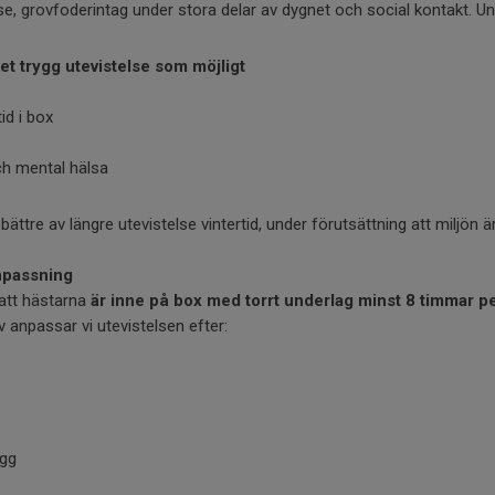
se, grovfoderintag under stora delar av dygnet och social kontakt. Un
t trygg utevistelse som möjligt
id i box
ch mental hälsa
 bättre av längre utevistelse vintertid, under förutsättning att miljön
npassning
 att hästarna
är inne på box med torrt underlag minst 8 timmar p
v anpassar vi utevistelsen efter:
ägg