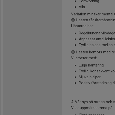
Tömkörning
Vila
Variation minskar mental 
🟢 Hästen får återhämtni
Hästarna har:
Regelbundna vilodaga
Anpassat antal lektio
Tydlig balans mellan 
🟢 Hästen bemöts med re
Vi arbetar med:
Lugn hantering
Tydlig, konsekvent k
Mjuka hjälper
Positiv förstärkning d
4. Vår syn på stress och s
Vi är uppmärksamma på ti