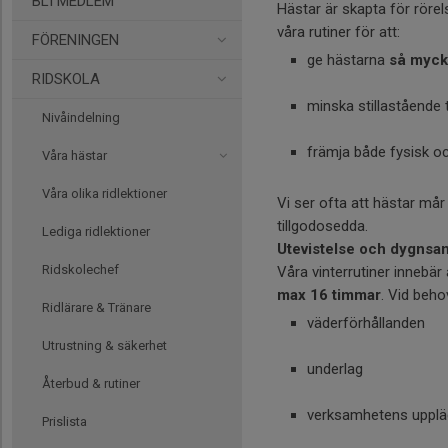
BLI MEDLEM
Hästar är skapta för rörel
våra rutiner för att:
FÖRENINGEN
ge hästarna
så mycke
RIDSKOLA
minska stillastående t
Nivåindelning
främja både fysisk o
Våra hästar
Våra olika ridlektioner
Vi ser ofta att hästar mår
tillgodosedda.
Lediga ridlektioner
Utevistelse och dygnsa
Ridskolechef
Våra vinterrutiner innebär
max 16 timmar
. Vid beho
Ridlärare & Tränare
väderförhållanden
Utrustning & säkerhet
underlag
Återbud & rutiner
verksamhetens uppl
Prislista