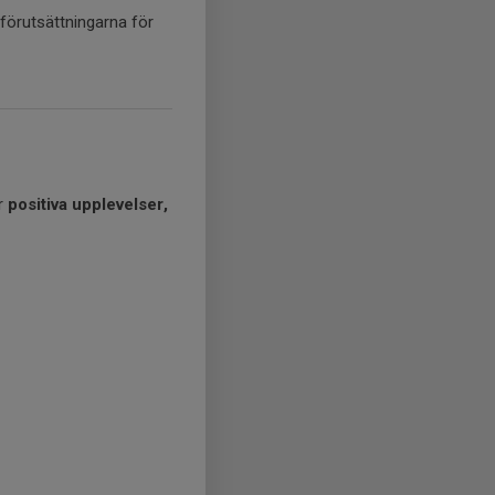
 förutsättningarna för
ör
positiva upplevelser,