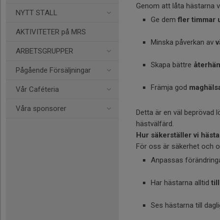
Genom att låta hästarna 
NYTT STALL
Ge dem
fler timmar
AKTIVITETER på MRS
Minska påverkan av
v
ARBETSGRUPPER
Skapa bättre
återhäm
Pågående Försäljningar
Främja god
maghälsa
Vår Caféteria
Våra sponsorer
Detta är en väl beprövad l
hästvälfärd.
Hur säkerställer vi häst
För oss är säkerhet och om
Anpassas förändring
Har hästarna alltid
ti
Ses hästarna till dagl