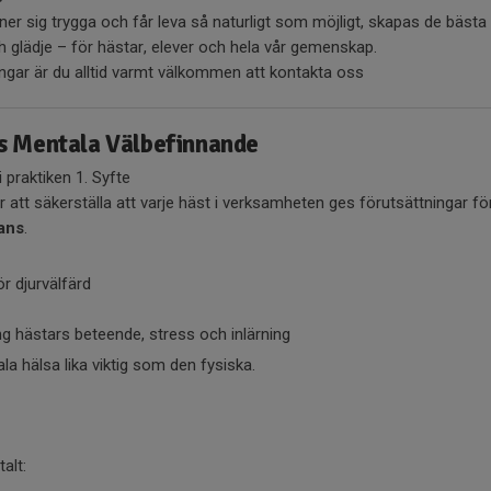
er sig trygga och får leva så naturligt som möjligt, skapas de bästa
h glädje – för hästar, elever och hela vår gemenskap.
ingar är du alltid varmt välkommen att kontakta oss
ns Mentala Välbefinnande
 praktiken 1. Syfte
 att säkerställa att varje häst i verksamheten ges förutsättningar f
ans
.
 djurvälfärd
g hästars beteende, stress och inlärning
a hälsa lika viktig som den fysiska.
alt: