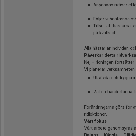
Anpassas rutiner eft
Följer vi hästarnas m
Tillser att hästarna, v
på kvällstid.
Alla hästar är individer, 
Påverkar detta ridverk
Nej – ridningen fortsätter
Vi planerar verksamheten 
Utsövda och trygga in
Väl omhändertagna fö
Förändringarna görs för 
ridlektioner.
Vårt fokus
Vårt arbete genomsyras a
Balans – Känsla – Glädj