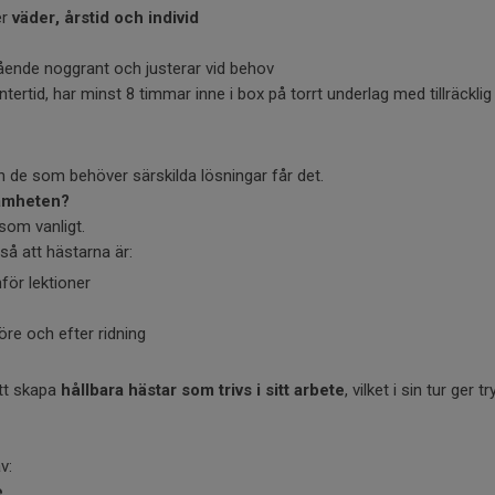
er
väder, årstid och individ
ående noggrant och justerar vid behov
intertid, har minst 8 timmar inne i box på torrt underlag med tillräcklig
och de som behöver särskilda lösningar får det.
samheten?
 som vanligt.
så att hästarna är:
för lektioner
re och efter ridning
att skapa
hållbara hästar som trivs i sitt arbete
, vilket i sin tur ger
v:
e