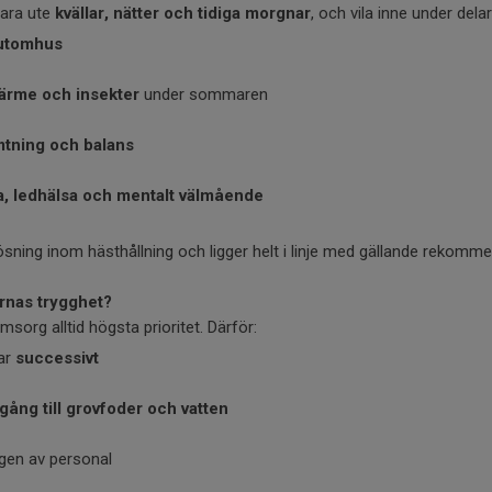
vara ute
kvällar, nätter och tidiga morgnar
, och vila inne under delar
 utomhus
ärme och insekter
under sommaren
tning och balans
, ledhälsa och mentalt välmående
ösning inom hästhållning och ligger helt i linje med gällande rekomme
arnas trygghet?
sorg alltid högsta prioritet. Därför:
ar
successivt
llgång till grovfoder och vatten
igen av personal