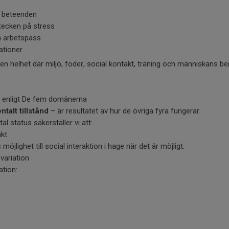
a beteenden
 tecken på stress
n arbetspass
lationer
en helhet där miljö, foder, social kontakt, träning och människans 
 enligt De fem domänerna
ntalt tillstånd
– är resultatet av hur de övriga fyra fungerar.
al status säkerställer vi att:
akt
möjlighet till social interaktion i hage när det är möjligt.
variation
ation: