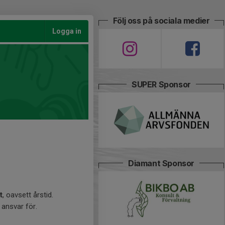
Följ oss på sociala medier
Logga in
SUPER Sponsor
Diamant Sponsor
t
, oavsett årstid.
t ansvar för.