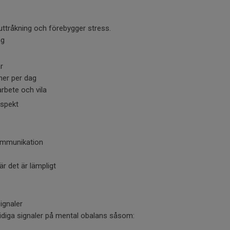
uttråkning och förebygger stress.
ng
r
ner per dag
arbete och vila
spekt
ommunikation
är det är lämpligt
ignaler
diga signaler på mental obalans såsom: