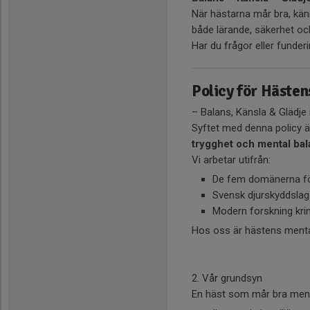
När hästarna mår bra, känn
både lärande, säkerhet oc
Har du frågor eller funder
Policy för Häste
– Balans, Känsla & Glädje i
Syftet med denna policy är
trygghet och mental bal
Vi arbetar utifrån:
De fem domänerna för
Svensk djurskyddslag
Modern forskning krin
Hos oss är hästens mental
2. Vår grundsyn
En häst som mår bra ment