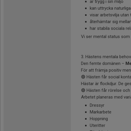
är trygg i sin miljö
kan uttrycka naturlig
visar arbetsvilja utan
återhämtar sig mella
har stabila sociala re
Vi ser mental status som 
3. Hästens mentala behov
Den femte domänen –
Me
För att främja positiv ment
🟢 Hästen får social kont
Hästar är flockdjur. De ges 
🟢 Hästen får rörelse och 
Arbetet planeras med vari
Dressyr
Markarbete
Hoppning
Uteritter