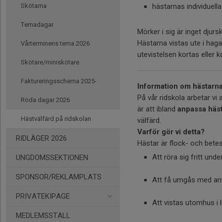
Skötarna
hästarnas individuell
Temadagar
Mörker i sig är inget djur
Hästarna vistas ute i hag
Vårterminens tema 2026
utevistelsen kortas eller
Skötare/miniskötare
Faktureringsschema 2025-
Information om hästarn
På vår ridskola arbetar vi 
Röda dagar 2026
är att ibland
anpassa häs
Hästvälfärd på ridskolan
välfärd.
Varför gör vi detta?
RIDLÄGER 2026
Hästar är flock- och bete
Att röra sig fritt u
UNGDOMSSEKTIONEN
SPONSOR/REKLAMPLATS
Att få umgås med an
PRIVATEKIPAGE
Att vistas utomhus i 
MEDLEMSSTALL