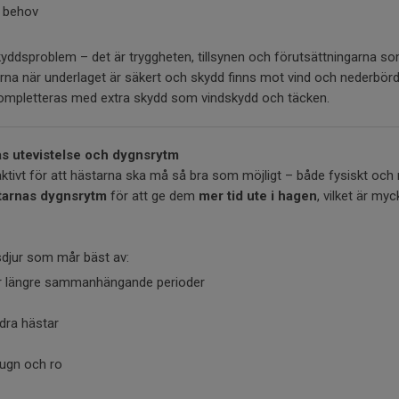
a behov
skyddsproblem – det är tryggheten, tillsynen och förutsättningarna s
arna när underlaget är säkert och skydd finns mot vind och nederbörd
 kompletteras med extra skydd som vindskydd och täcken.
as utevistelse och dygnsrytm
aktivt för att hästarna ska må så bra som möjligt – både fysiskt och m
tarnas dygnsrytm
för att ge dem
mer tid ute i hagen
, vilket är myc
sdjur som mår bäst av:
nder längre sammanhängande perioder
dra hästar
lugn och ro