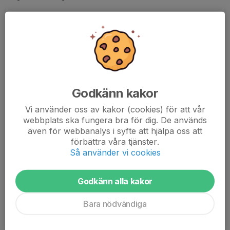
🐴
Skötare – ta steget vidare
För vem?
De som varit miniskötare ett tag och vill ha
större ansvar
i
stallet.
Godkänn kakor
Så här ofta:
Minst 2 dagar i veckan + varannan söndag
Vi använder oss av kakor (cookies) för att vår
webbplats ska fungera bra för dig. De används
även för webbanalys i syfte att hjälpa oss att
Dina uppgifter:
förbättra våra tjänster.
Hjälpa till under lektioner, ponnyridningar och andra
Så använder vi cookies
aktiviteter
Vara en förebild i stallet – både för hästar och människor
Godkänn alla kakor
Följa ridsportens ledstjärnor:
glädje, respekt, trygghet
och gemenskap
Bara nödvändiga
Visa omtanke mot hästar, stallmiljö och andra i stallet