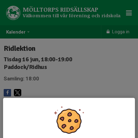
MÖLLTORPS RIDSÄLLSKAP
Välkommen till vår förening och ridskola
Logga in
Kalender
Ridlektion
Tisdag 16 jun, 18:00-19:00
Paddock/Ridhus
Samling: 18:00