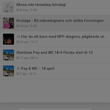
Missa inte temadag Söndag!
8 maj, 11:43
Krisläge - Bli månadsgivare och stötta föreningen
5 maj, 16:28
🐴 Har du ett barn med NPF-diagnos, pågående utredning eller annan funktion
26 apr, 15:17
Startlista Pay and WE 18/4 Första start kl 10
17 apr, 08:13
🐴 Pay & WE – 18 april
7 apr, 15:17