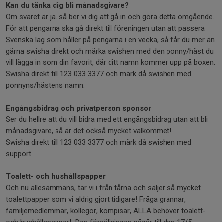
Kan du tänka dig bli månadsgivare?
Om svaret är ja, så ber vi dig att gå in och göra detta omgående.
För att pengarna ska gå direkt till föreningen utan att passera
Svenska lag som håller på pengarna i en vecka, så får du mer än
gärna swisha direkt och märka swishen med den ponny/häst du
vill lägga in som din favorit, där ditt namn kommer upp på boxen.
Swisha direkt till 123 033 3377 och märk då swishen med
ponnyns/hästens namn.
Engångsbidrag och privatperson sponsor
Ser du hellre att du vill bidra med ett engångsbidrag utan att bli
månadsgivare, så är det också mycket välkommet!
Swisha direkt till 123 033 3377 och märk då swishen med
support.
Toalett- och hushållspapper
Och nu allesammans, tar vi i från tårna och säljer så mycket
toalettpapper som vi aldrig gjort tidigare! Fråga grannar,
familjemedlemmar, kollegor, kompisar, ALLA behöver toalett-