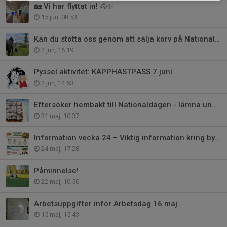
🏡 Vi har flyttat in! 🐴✨
15 jun, 08:53
Kan du stötta oss genom att sälja korv på Nationaldagen?
2 jun, 15:19
Pyssel aktivitet: KÄPPHÄSTPASS 7 juni
2 jun, 14:53
Eftersöker hembakt till Nationaldagen - lämna under veckan
31 maj, 10:37
Information vecka 24 – Viktig information kring byggnationen 🏗
24 maj, 17:28
Påminnelse!
22 maj, 10:50
Arbetsuppgifter inför Arbetsdag 16 maj
15 maj, 15:43