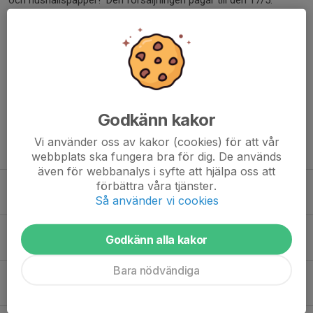
och hushållspapper! Den försäljningen pågår till den 17/5.
Vi tackar varmast för din hjälp!
//Styrelsen, personalen, hästar och ponnys
Dela nyhet
Godkänn kakor
Vi använder oss av kakor (cookies) för att vår
Tidigare nyheter
webbplats ska fungera bra för dig. De används
även för webbanalys i syfte att hjälpa oss att
förbättra våra tjänster.
Välkomna till Ridskolans Dag och visning av nya stallet (Etapp 1)
Så använder vi cookies
4 aug, 09:00
Kan du hjälpa till med ansiktsmålning på Ridskolans Dag?
Godkänn alla kakor
3 aug, 14:51
Bara nödvändiga
MRS fixar hamburgare/korv till Enduro SM
2 aug, 11:07